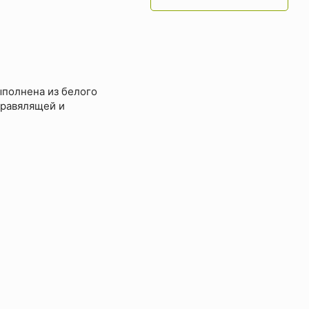
ыполнена из белого
правялящей и