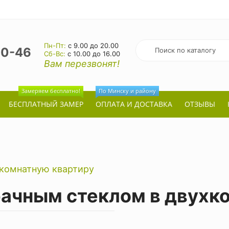
Пн-Пт:
с 9.00 до 20.00
20-46
Cб-Вс:
с 10.00 до 16.00
Вам перезвонят!
Замеряем бесплатно!
По Минску и району
БЕСПЛАТНЫЙ ЗАМЕР
ОПЛАТА И ДОСТАВКА
ОТЗЫВЫ
хкомнатную квартиру
рачным стеклом в двухк