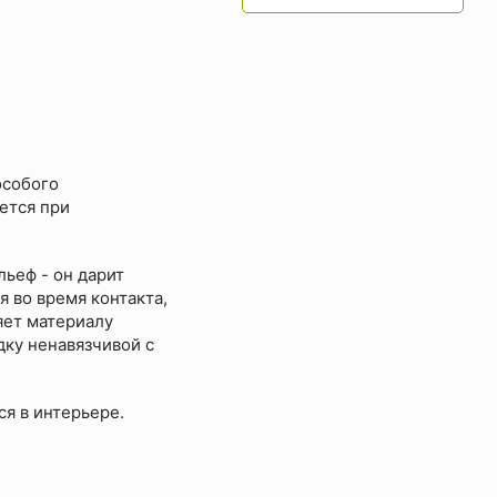
особого
ется при
ьеф - он дарит
 во время контакта,
яет материалу
дку ненавязчивой с
ся в интерьере.